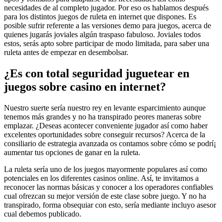
necesidades de al completo jugador. Por eso os hablamos después
para los distintos juegos de ruleta en internet que dispones. Es
posible sufrir referente a las versiones demo para juegos, acerca de
quienes jugarás joviales algún traspaso fabuloso. Joviales todos
estos, serás apto sobre participar de modo limitada, para saber una
ruleta antes de empezar en desembolsar.
¿Es con total seguridad juguetear en
juegos sobre casino en internet?
Nuestro suerte serí­a nuestro rey en levante esparcimiento aunque
tenemos más grandes y no ha transpirado peores maneras sobre
emplazar. ¿Deseas acontecer conveniente jugador así­ como haber
excelentes oportunidades sobre conseguir recursos? Acerca de la
consiliario de estrategia avanzada os contamos sobre cómo se podrí¡
aumentar tus opciones de ganar en la ruleta.
La ruleta serí­a uno de los juegos mayormente populares así­ como
potenciales en los diferentes casinos online. Así, te invitamos a
reconocer las normas básicas y conocer a los operadores confiables
cual ofrezcan su mejor versión de este clase sobre juego. Y no ha
transpirado, forma obsequiar con esto, serí­a mediante incluyo asesor
cual debemos publicado.