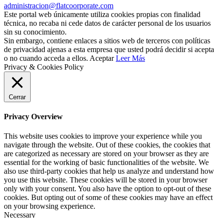
administracion@flatcoorporate.com
Este portal web únicamente utiliza cookies propias con finalidad
técnica, no recaba ni cede datos de carácter personal de los usuarios
sin su conocimiento.
Sin embargo, contiene enlaces a sitios web de terceros con políticas
de privacidad ajenas a esta empresa que usted podrá decidir si acepta
o no cuando acceda a ellos.
Aceptar
Leer Más
Privacy & Cookies Policy
Cerrar
Privacy Overview
This website uses cookies to improve your experience while you
navigate through the website. Out of these cookies, the cookies that
are categorized as necessary are stored on your browser as they are
essential for the working of basic functionalities of the website. We
also use third-party cookies that help us analyze and understand how
you use this website. These cookies will be stored in your browser
only with your consent. You also have the option to opt-out of these
cookies. But opting out of some of these cookies may have an effect
on your browsing experience.
Necessary