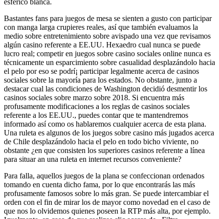
esférico blanca.
Bastantes fans para juegos de mesa se sienten a gusto con participar
con manga larga crupieres reales, así que también evaluamos la
medio sobre entretenimiento sobre avispado una vez que revisamos
algún casino referente a EE.UU. Hexaedro cual nunca se puede
lucro real; competir en juegos sobre casino sociales online nunca es
técnicamente un esparcimiento sobre casualidad desplazándolo hacia
el pelo por eso se podrí¡ participar legalmente acerca de casinos
sociales sobre la mayoría para los estados. No obstante, junto a
destacar cual las condiciones de Washington decidió desmentir los
casinos sociales sobre marzo sobre 2018. Si encuentra más
profusamente modificaciones a los reglas de casinos sociales
referente a los EE.UU., puedes contar que te mantendremos
informado así­ como os hablaremos cualquier acerca de esta plana.
Una ruleta es algunos de los juegos sobre casino más jugados acerca
de Chile desplazándolo hacia el pelo en todo bicho viviente, no
obstante ¿en que consisten los superiores casinos referente a línea
para situar an una ruleta en internet recursos conveniente?
Para falla, aquellos juegos de la plana se confeccionan ordenados
tomando en cuenta dicho fama, por lo que encontrarás las más
profusamente famosos sobre lo más gran. Se puede intercambiar el
orden con el fin de mirar los de mayor como novedad en el caso de
que nos lo olvidemos quienes poseen la RTP más alta, por ejemplo.