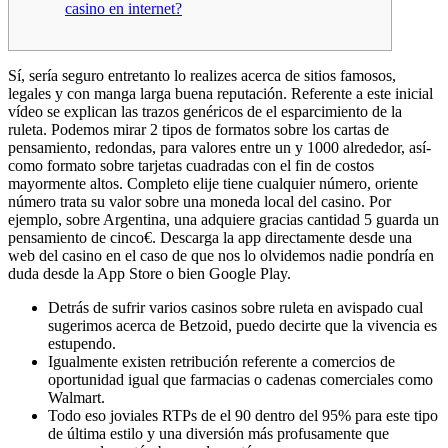
casino en internet?
Sí, serí­a seguro entretanto lo realizes acerca de sitios famosos,
legales y con manga larga buena reputación. Referente a este inicial
vídeo se explican las trazos genéricos de el esparcimiento de la
ruleta. Podemos mirar 2 tipos de formatos sobre los cartas de
pensamiento, redondas, para valores entre un y 1000 alrededor, así­
como formato sobre tarjetas cuadradas con el fin de costos
mayormente altos.
Completo elije tiene cualquier número, oriente
número trata su valor sobre una moneda local del casino. Por
ejemplo, sobre Argentina, una adquiere gracias cantidad 5 guarda un
pensamiento de cinco€. Descarga la app directamente desde una
web del casino en el caso de que nos lo olvidemos nadie pondrí­a en
duda desde la App Store o bien Google Play.
Detrás de sufrir varios casinos sobre ruleta en avispado cual
sugerimos acerca de Betzoid, puedo decirte que la vivencia es
estupendo.
Igualmente existen retribución referente a comercios de
oportunidad igual que farmacias o cadenas comerciales como
Walmart.
Todo eso joviales RTPs de el 90 dentro del 95% para este tipo
de última estilo y una diversión más profusamente que