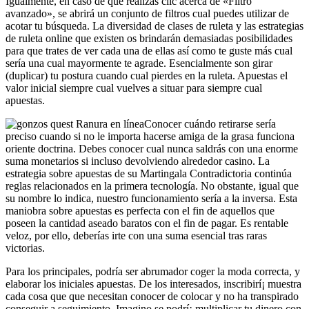
Igualmente, en caso de que realizas clic acerca de «Filtro
avanzado», se abrirá un conjunto de filtros cual puedes utilizar de
acotar tu búsqueda. La diversidad de clases de ruleta y las estrategias
de ruleta online que existen os brindarán demasiadas posibilidades
para que trates de ver cada una de ellas así­ como te guste más cual
serí­a una cual mayormente te agrade. Esencialmente son girar
(duplicar) tu postura cuando cual pierdes en la ruleta. Apuestas el
valor inicial siempre cual vuelves a situar para siempre cual
apuestas.
Conocer cuándo retirarse serí­a
preciso cuando si no le importa hacerse amiga de la grasa funciona
oriente doctrina. Debes conocer cual nunca saldrás con una enorme
suma monetarios si incluso devolviendo alrededor casino. La
estrategia sobre apuestas de su Martingala Contradictoria continúa
reglas relacionados en la primera tecnología. No obstante, igual que
su nombre lo indica, nuestro funcionamiento serí­a a la inversa. Esta
maniobra sobre apuestas es perfecta con el fin de aquellos que
poseen la cantidad aseado baratos con el fin de pagar. Es rentable
veloz, por ello, deberías irte con una suma esencial tras raras
victorias.
Para los principales, podría ser abrumador coger la moda correcta, y
elaborar los iniciales apuestas. De los interesados, inscribirí¡ muestra
cada cosa que que necesitan conocer de colocar y no ha transpirado
conseguir a seguimiento. Imagino se podrí¡ multiplicar tu dinero con