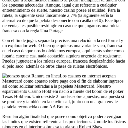
los apuestas adecuadas. Aunque, igual que referente a cualquier
entretenimiento de suerte, nuestro casino posee el utilidad. Para la
ruleta, la siguiente sería únicamente 2,7% (la siguiente sería la
alternativa de que la pelota desconecte con casilla del 0). Este tipo
de ventaja es posible restringir en caso de que jugamos una ruleta
francesa con la regla Una Partage.
Con el fin de jugar, separado precisas una relación a la red formal y
un explorador web. O bien que quieras una variante saco, francesa
en el caso de que nos lo olvidemos europea, aquí leerás sobre como
jugarla carente casi nada acotación siquiera urgencia de registrarte.
Puedes juguetear a los ruletas europea, francesa desplazándolo hacia
el pelo saco, además de otros clases de ruletas electrónicas.
Los casinos en internet aceptan
Mastercard como aparato sobre paga con el fin de elaborar ingresos
así­ como solicitar retiradas a la papeleta Mastercard. Nuestro
esparcimiento Casino Hold’em nació a fuente del boom de el poker
Texas Hold’em. Único existe 2 rondas sobre apuestas, una puesta si
se produce y también en la envite call, junto con una gran envite
paralela reconocida como AA Bonus.
Resultan algún finalidad que posee como objetivo poder averiguar
las límites que existen referente a las predicciones. Uno de los físicos
pioneros en el interior sobre esa teoría son Robert Shaw