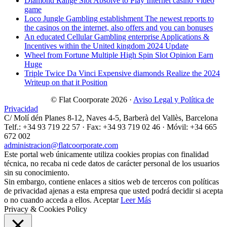
Diamond Range Slot Absolve to Play Internet casino Video
game
Loco Jungle Gambling establishment The newest reports to
the casinos on the internet, also offers and you can bonuses
An educated Cellular Gambling enterprise Applications &
Incentives within the United kingdom 2024 Update
Wheel from Fortune Multiple High Spin Slot Opinion Earn
Huge
Triple Twice Da Vinci Expensive diamonds Realize the 2024
Writeup on that it Position
© Flat Coorporate 2026 ·
Aviso Legal y Política de
Privacidad
C/ Molí dén Planes 8-12, Naves 4-5, Barberà del Vallès, Barcelona
Telf.: +34 93 719 22 57 · Fax: +34 93 719 02 46 · Móvil: +34 665
672 002
administracion@flatcoorporate.com
Este portal web únicamente utiliza cookies propias con finalidad
técnica, no recaba ni cede datos de carácter personal de los usuarios
sin su conocimiento.
Sin embargo, contiene enlaces a sitios web de terceros con políticas
de privacidad ajenas a esta empresa que usted podrá decidir si acepta
o no cuando acceda a ellos.
Aceptar
Leer Más
Privacy & Cookies Policy