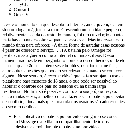
TinyChat.
Camsurf.
OmeTV.
Desde o momento em que descobri a Internet, ainda jovem, ela tem
sido um lugar mágico para mim. Crescendo numa cidade pequena,
relativamente isolada do resto do mundo, foi uma revelação quanto
mais havia para descobrir – quantas pessoas e ideias interessantes o
mundo tinha para oferecer. «A única forma de agradar essas pessoas
é parar de oferecer o serviço. […] A batalha pelo Omegle foi
perdida, mas a guerra contra a internet continua», disse. Dessa
maneira, não hesite em perguntar o nome do desconhecido, onde ele
nasceu, quais são seus interesses e hobbies, os idiomas que fala,
entre outras questões que podem ser relevantes quando se conhece
alguém. Neste sentido, é recomendável que pais restrinjam o uso da
plataforma para menores de 18 anos, o que pode ser possível ao
habilitar o controle dos pais no telefone ou na banda larga
residencial. No fim, só é possível controlar a sua própria reação,
então muitas vezes, a melhor coisa a fazer é sair o bate-papo e evitar
desconforto, ainda mais que a maioria dos usuários são adolescentes
do sexo masculino.
Este aplicativo de bate-papo por vídeo em grupo se conecta
ao iMessage e auxilia no compartilhamento de textos,
adesivos e emoji durante o bate-papo por vídeo.