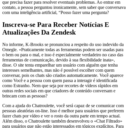
que precisa fazer para resolver eventuais problemas. Ao entrar em
contato, a pessoa perguntou ironicamente, sem saber que conversava
com uma inteligência artificial, “Posso fazer uma pergunta?
Inscreva-se Para Receber Notícias E
Atualizações Da Zendesk
No informe, K-Brooks se pronunciou a respeito do uso indevido da
Omegle. «Praticamente todas as ferramentas podem ser usadas para
o bem ou para o mal, e isso é especialmente verdadeiro no caso das
ferramentas de comunicação, devido à sua flexibilidade inata»,
disse. O site tenta emparelhar um usuário com alguém que tenha
interesses semelhantes, mas não é possível escolher com quem
conversar, pois os chats são criados automaticamente. Você aparece
como Você e a pessoa com quem passa a interagir é identificada
como Estranho. Nem que seja por recortes de vídeos rápidos em
outras redes sociais em que criadores de conteúdo conversam e
brincam com as pessoas?
Com a ajuda do Chatroulette, você será capaz de se comunicar com
pessoas aleatórias on-line. Isso é melhor para usuários que preferem
fazer chats por vídeo e ver o rosto da outra parte em tempo actual.
Além disso, o Chatroulette também desenvolveu o «Chat Filtrado»
para usuários que não estão interessados em tópicos explícitos. Para