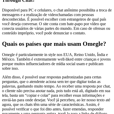
Through Chat?
Disponível para PC e celulares, o chat anônimo possibilita a troca de
mensagens e a realização de videochamadas com pessoas
desconhecidas. É possível escolher com estrangeiros de qual país
você deseja conversar. O site conta com bate-papo por vídeo que
conecta usuários de várias partes do mundo. Em caso de ofensas ou
conteúdo impróprio, você pode denunciar o contato.
Quais os países que mais usam Omegle?
Omegle é particularmente in style nos EUA, Reino Unido, Índia e
México. Também é extremamente well-liked entre crianças e jovens
porque muitos influenciadores de mídia social usam e publicam
sobre isso.
Além disso, é possível usar respostas padronizadas para certas
perguntas, que o atendente aciona sem ter que digitar todas as
palavras, ganhando muito tempo. Ao receber uma resposta por chat,
o cliente não precisa anotar nada, pois tudo está ali, digitado em sua
tela, basta um “copiar e colar” para recolher essas informações e
enviá-las para onde desejar. Você já percebeu, ao ler nosso texto até
agora, que os chats têm uma série de características. Assim, é
possível verificar o que foi dito antes, fazer emendas, responder
novamente a uma pergunta antiga, trazê-la para a linha de diálogo