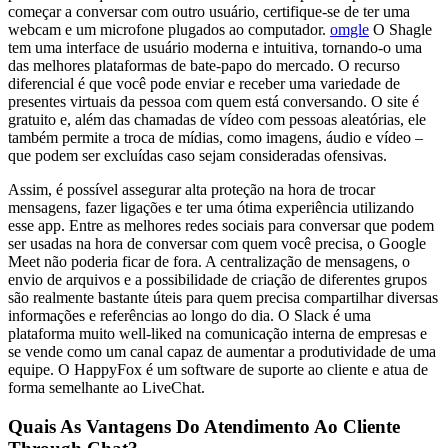
começar a conversar com outro usuário, certifique-se de ter uma
webcam e um microfone plugados ao computador.
omgle
O Shagle
tem uma interface de usuário moderna e intuitiva, tornando-o uma
das melhores plataformas de bate-papo do mercado. O recurso
diferencial é que você pode enviar e receber uma variedade de
presentes virtuais da pessoa com quem está conversando. O site é
gratuito e, além das chamadas de vídeo com pessoas aleatórias, ele
também permite a troca de mídias, como imagens, áudio e vídeo –
que podem ser excluídas caso sejam consideradas ofensivas.
Assim, é possível assegurar alta proteção na hora de trocar
mensagens, fazer ligações e ter uma ótima experiência utilizando
esse app. Entre as melhores redes sociais para conversar que podem
ser usadas na hora de conversar com quem você precisa, o Google
Meet não poderia ficar de fora. A centralização de mensagens, o
envio de arquivos e a possibilidade de criação de diferentes grupos
são realmente bastante úteis para quem precisa compartilhar diversas
informações e referências ao longo do dia. O Slack é uma
plataforma muito well-liked na comunicação interna de empresas e
se vende como um canal capaz de aumentar a produtividade de uma
equipe. O HappyFox é um software de suporte ao cliente e atua de
forma semelhante ao LiveChat.
Quais As Vantagens Do Atendimento Ao Cliente