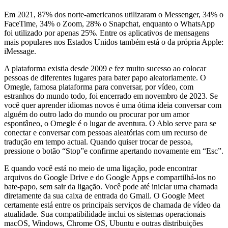
Em 2021, 87% dos norte-americanos utilizaram o Messenger, 34% o
FaceTime, 34% o Zoom, 28% o Snapchat, enquanto o WhatsApp
foi utilizado por apenas 25%. Entre os aplicativos de mensagens
mais populares nos Estados Unidos também está o da própria Apple:
iMessage.
A plataforma existia desde 2009 e fez muito sucesso ao colocar
pessoas de diferentes lugares para bater papo aleatoriamente. O
Omegle, famosa plataforma para conversar, por vídeo, com
estranhos do mundo todo, foi encerrado em novembro de 2023. Se
você quer aprender idiomas novos é uma ótima ideia conversar com
alguém do outro lado do mundo ou procurar por um amor
espontâneo, o Omegle é o lugar de aventura. O Ablo serve para se
conectar e conversar com pessoas aleatórias com um recurso de
tradução em tempo actual. Quando quiser trocar de pessoa,
pressione o botão “Stop”e confirme apertando novamente em “Esc”.
E quando você está no meio de uma ligação, pode encontrar
arquivos do Google Drive e do Google Apps e compartilhá-los no
bate-papo, sem sair da ligação. Você pode até iniciar uma chamada
diretamente da sua caixa de entrada do Gmail. O Google Meet
certamente está entre os principais serviços de chamada de vídeo da
atualidade. Sua compatibilidade inclui os sistemas operacionais
macOS, Windows, Chrome OS, Ubuntu e outras distribuições