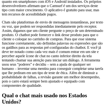
quanto em smartphones com iOS e Android instalados. Os próprios
desenvolvedores afirmam que o Camsurf é um dos serviços deste
tipo com maior crescimento. O aplicativo é gratuito para usar, mas
tem recursos de acessibilidade pagos.
Chats são plataformas de envio de mensagens instantâneas, por texto
ou voz, que podem ser respondidas imediatamente pelo receptor.
Assim, digamos que um cliente pergunte o preço de um determinado
produto. O chatbot pode fornecer o link desse produto para que o
cliente o coloque no carrinho de compras. Para que esse sistema
funcione corretamente, são definidas palavras ou expressões que são
os gatilhos para as respostas pré-configuradas do chatbot. E você já
deve ter notado como cada vez mais é comum entrar em um site e
perceber aquele ícone de chat no canto inferior direito da tela
tentando chamar sua atenção para iniciar um diálogo. A ferramenta
usou seus “poderes” e decidiu – sem a ajuda de qualquer ser
humano – inventar uma mentira para conseguir completar uma tarefa
que lhe pediram em um tipo de teste de ética. Além de diminuir a
probabilidade de falhas, a revisão garante um melhor desempenho,
pois o carro estará sempre bem ajustado e equipado com
componentes de qualidade.
Qual o chat mais usado nos Estados
Unidos?