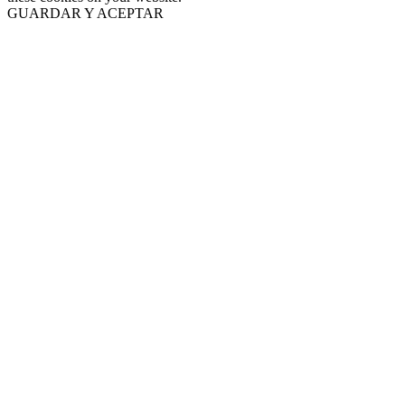
GUARDAR Y ACEPTAR