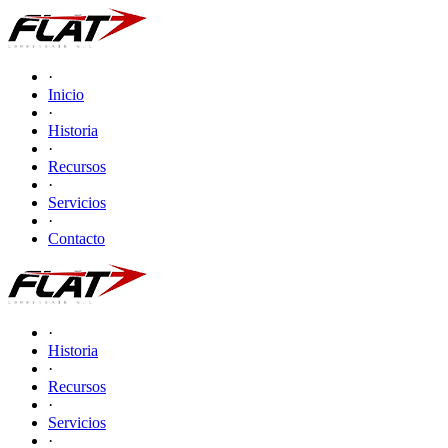
·
Inicio
·
Historia
·
Recursos
·
Servicios
·
Contacto
·
Historia
·
Recursos
·
Servicios
·