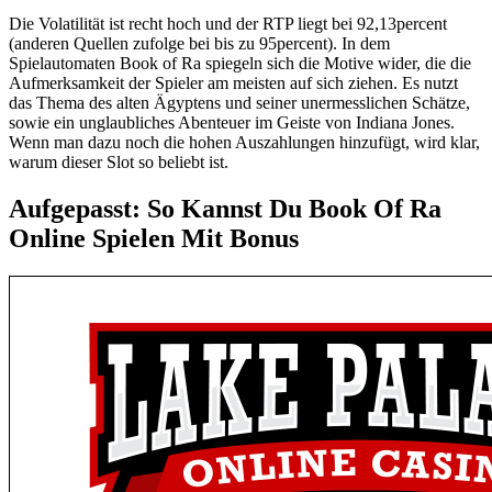
Die Volatilität ist recht hoch und der RTP liegt bei 92,13percent
(anderen Quellen zufolge bei bis zu 95percent). In dem
Spielautomaten Book of Ra spiegeln sich die Motive wider, die die
Aufmerksamkeit der Spieler am meisten auf sich ziehen. Es nutzt
das Thema des alten Ägyptens und seiner unermesslichen Schätze,
sowie ein unglaubliches Abenteuer im Geiste von Indiana Jones.
Wenn man dazu noch die hohen Auszahlungen hinzufügt, wird klar,
warum dieser Slot so beliebt ist.
Aufgepasst: So Kannst Du Book Of Ra
Online Spielen Mit Bonus