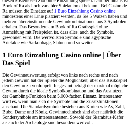
diesen kostenlosen Slot ohne Einzahlung spielen. Darüber hinaus ist
Book of Ra als hoch variabler Spielautomat bekannt. Bei Casino de
Ra müssen die Einsätze auf
1 Euro Einzahlung Casino online
mindestens einer Linie platziert werden, da Sie 5 Walzen haben und
mehrere übereinstimmende Gewinnkombinationen aus 3 Symbolen
erhalten. Das Besondere am Book of Ra Gratisspiel ohne
Anmeldung mit Freispielen ist, dass alles, auch die Symbole,
gewonnen wird. Die wertvollsten Symbole sind ägyptische
Artefakte wie Sarkophage, Statuen und so weiter.
1 Euro Einzahlung Casino online | Über
Das Spiel
Die Gewinnauswertung erfolgt von links nach rechts und nach
jedem Gewinn hat der Spieler die Möglichkeit, über das Risikospiel
den Gewinn zu verdoppelt. Insgesamt beträgt der maximal mögliche
Gewinn durch die ideale Symbolkombination und das Ausnutzen
der Gambling-Funktion beim 5.000-fachen Einsatz. Interessanter
wird es, wenn man sich die Symbole und die Zusatzfunktionen
anschaut. Die Standardsymbole bestehen aus Karten wie As, Zahl,
Bube, Dame und König. Gewinntechnisch sind aber natürlich die
Sondersymbole am interessantesten. Sowohl der Skarabäus-Käfer
als auch der Archäologe sind besonders wertvoll.