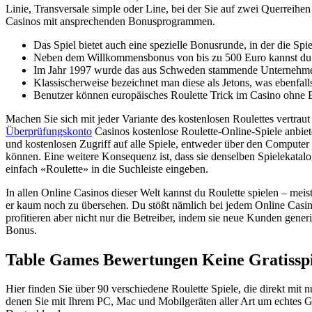
Linie, Transversale simple oder Line, bei der Sie auf zwei Querrei
Casinos mit ansprechenden Bonusprogrammen.
Das Spiel bietet auch eine spezielle Bonusrunde, in der die Spi
Neben dem Willkommensbonus von bis zu 500 Euro kannst du 
Im Jahr 1997 wurde das aus Schweden stammende Unternehme
Klassischerweise bezeichnet man diese als Jetons, was ebenfall
Benutzer können europäisches Roulette Trick im Casino ohne Ei
Machen Sie sich mit jeder Variante des kostenlosen Roulettes vertra
Überprüfungskonto
Casinos kostenlose Roulette-Online-Spiele anbiet
und kostenlosen Zugriff auf alle Spiele, entweder über den Computer
können. Eine weitere Konsequenz ist, dass sie denselben Spielekata
einfach «Roulette» in die Suchleiste eingeben.
In allen Online Casinos dieser Welt kannst du Roulette spielen – meis
er kaum noch zu übersehen. Du stößt nämlich bei jedem Online Casino 
profitieren aber nicht nur die Betreiber, indem sie neue Kunden gener
Bonus.
Table Games Bewertungen Keine Gratissp
Hier finden Sie über 90 verschiedene Roulette Spiele, die direkt mi
denen Sie mit Ihrem PC, Mac und Mobilgeräten aller Art um echtes Gel