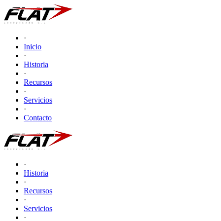
·
Inicio
·
Historia
·
Recursos
·
Servicios
·
Contacto
·
Historia
·
Recursos
·
Servicios
·