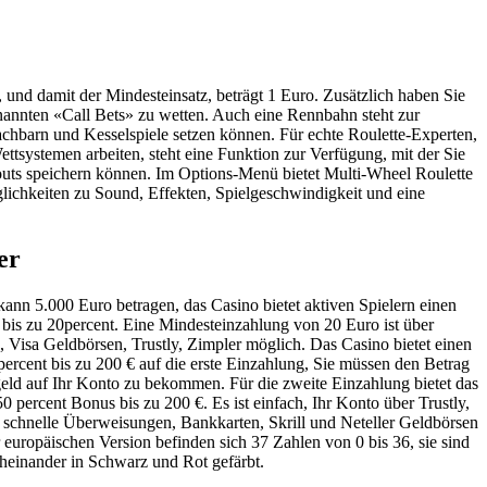
, und damit der Mindesteinsatz, beträgt 1 Euro. Zusätzlich haben Sie
enannten «Call Bets» zu wetten. Auch eine Rennbahn steht zur
achbarn und Kesselspiele setzen können. Für echte Roulette-Experten,
ettsystemen arbeiten, steht eine Funktion zur Verfügung, mit der Sie
outs speichern können. Im Options-Menü bietet Multi-Wheel Roulette
lichkeiten zu Sound, Effekten, Spielgeschwindigkeit und eine
er
n 5.000 Euro betragen, das Casino bietet aktiven Spielern einen
is zu 20percent. Eine Mindesteinzahlung von 20 Euro ist über
Visa Geldbörsen, Trustly, Zimpler möglich. Das Casino bietet einen
cent bis zu 200 € auf die erste Einzahlung, Sie müssen den Betrag
ld auf Ihr Konto zu bekommen. Für die zweite Einzahlung bietet das
 percent Bonus bis zu 200 €. Es ist einfach, Ihr Konto über Trustly,
 schnelle Überweisungen, Bankkarten, Skrill und Neteller Geldbörsen
europäischen Version befinden sich 37 Zahlen von 0 bis 36, sie sind
heinander in Schwarz und Rot gefärbt.