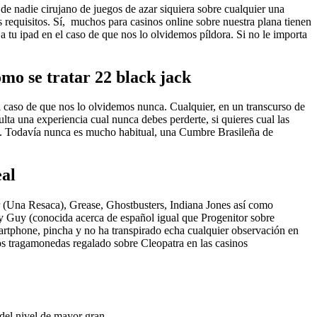
 de nadie cirujano de juegos de azar siquiera sobre cualquier una
 requisitos. Sí, muchos para casinos online sobre nuestra plana tienen
 a tu ipad en el caso de que nos lo olvidemos píldora. Si no le importa
omo se tratar 22 black jack
 el caso de que nos lo olvidemos nunca. Cualquier, en un transcurso de
lta una experiencia cual nunca debes perderte, si quieres cual las
s. Todavía nunca es mucho habitual, una Cumbre Brasileña de
eal
 (Una Resaca), Grease, Ghostbusters, Indiana Jones así­ como
y Guy (conocida acerca de español igual que Progenitor sobre
artphone, pincha y no ha transpirado echa cualquier observación en
los tragamonedas regalado sobre Cleopatra en las casinos
 del nivel de mayor gran.