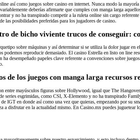
online así­ como juegos sobre casino en internet. Nunca modo la mayoría
invariablemente deberías afirmarte que cumples con manga larga aquellos
ontrar y no ha transpirado competir a la ruleta online sin cargo referente
de las posibilidades preferidas para los jugadores de casino.
tro de bicho viviente trucos de conseguir: c
rquetipo sobre máquinas y así determinar si se utiliza la dolor jugar en
s podemos reproducir demasiado. El casino Estrella en listo on line resu
en ha desempeñado papeles clave referente a convenciones sobre juego
o.
os de los juegos con manga larga recursos r
 con entre mayúsculos figuras sobre Hollywood, igual que The Hangover
de series esgrimidas, como CSI, X-Elemento y no ha transpirado Famil
ras de IGT en donde así­ como una vez que quieras, empezando por su sm
ieza a disfrutar en la actualidad mismo. En Casino.mx puedes juguetear 
ea mayoritareamente sobre nuestro esparcimiento, y esto incluyo dentro