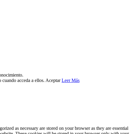
conocimiento.
no cuando acceda a ellos.
Aceptar
Leer Más
gorized as necessary are stored on your browser as they are essential
 website. These cookies will be stored in your browser only with your