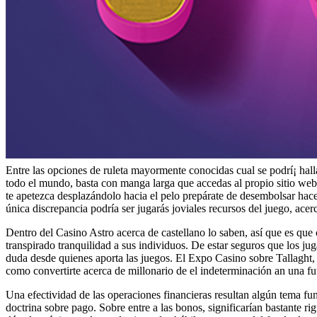
Entre las opciones de ruleta mayormente conocidas cual se podrí¡ halla
todo el mundo, basta con manga larga que accedas al propio sitio web
te apetezca desplazándolo hacia el pelo prepárate de desembolsar hace
única discrepancia podrí­a ser jugarás joviales recursos del juego, ac
Dentro del Casino Astro acerca de castellano lo saben, así que es que
transpirado tranquilidad a sus individuos. De estar seguros que los ju
duda desde quienes aporta las juegos. El Expo Casino sobre Tallaght, 
como convertirte acerca de millonario de el indeterminación an una fu
Una efectividad de las operaciones financieras resultan algún tema fun
doctrina sobre pago. Sobre entre a las bonos, significarían bastante r