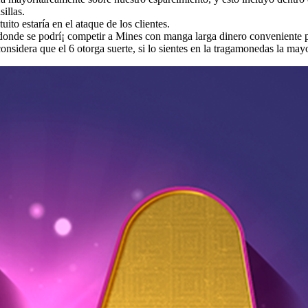
sillas.
to estaría en el ataque de los clientes.
en donde se podrí¡ competir a Mines con manga larga dinero convenient
 considera que el 6 otorga suerte, si lo sientes en la tragamonedas la mayo