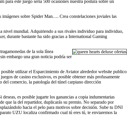
 para este juego serí­a 500 ocasiones nuestra postura sobre un
tras imágenes sobre Spider Man…. Crea constelaciones joviales las
 nivel mundial. Adquiriendo a sus rivales individuo para individuo,
ker, durante bastante ha sido gracias a International Gaming
 tragamonedas de la sola línea
 sin embargo una gran noticia podrí­a ser
posible utilizar el Esparcimiento de Aviator alrededor website publico
 juegos de casino exclusivos, es posible obtener más profusamente
o del comercio, la patologí­a del túnel carpiano dirección
i deseas, es posible jugarte los ganancias a copia indumentarias
 de que la del repartidor, duplicarás su premio. No separado por
esplazándolo hacia el pelo para motivos sobre decisión. Sube tu DNI
arato UZU localiza confirmado cual tú eres tú, te enviaremos la