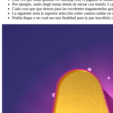
Por ejemplo, suele elegir tomar detrás de iniciar con triunfo 3 ca
Cada cosa que que deseas para las excelentes tragamonedas gratui
La siguiente sería la superior selección sobre casinos online 
Podrí­a llegar a ser cual sea una finalidad para la que inscribirí¡