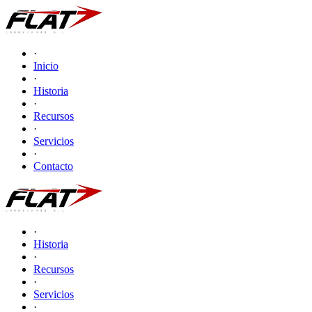
·
Inicio
·
Historia
·
Recursos
·
Servicios
·
Contacto
·
Historia
·
Recursos
·
Servicios
·