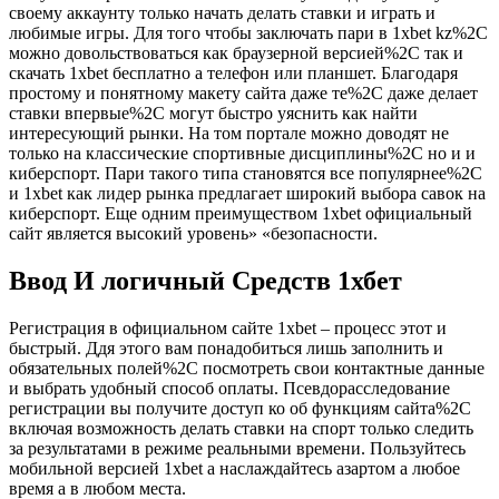
своему аккаунту только начать делать ставки и играть и
любимые игры. Для того чтобы заключать пари в 1xbet kz%2C
можно довольствоваться как браузерной версией%2C так и
скачать 1xbet бесплатно а телефон или планшет. Благодаря
простому и понятному макету сайта даже те%2C даже делает
ставки впервые%2C могут быстро уяснить как найти
интересующий рынки. На том портале можно доводят не
только на классические спортивные дисциплины%2C но и и
киберспорт. Пари такого типа становятся все популярнее%2C
и 1xbet как лидер рынка предлагает широкий выбора савок на
киберспорт. Еще одним преимуществом 1xbet официальный
сайт является высокий уровень» «безопасности.
Ввод И логичный Средств 1хбет
Регистрация в официальном сайте 1xbet – процесс этот и
быстрый. Ддя этого вам понадобиться лишь заполнить и
обязательных полей%2C посмотреть свои контактные данные
и выбрать удобный способ оплаты. Псевдорасследование
регистрации вы получите доступ ко об функциям сайта%2C
включая возможность делать ставки на спорт только следить
за результатами в режиме реальными времени. Пользуйтесь
мобильной версией 1xbet а наслаждайтесь азартом а любое
время а в любом места.