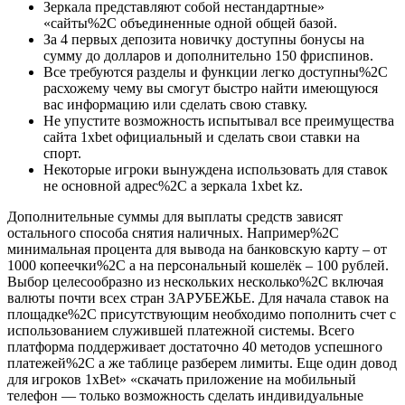
Зеркала представляют собой нестандартные»
«сайты%2C объединенные одной общей базой.
За 4 первых депозита новичку доступны бонусы на
сумму до долларов и дополнительно 150 фриспинов.
Все требуются разделы и функции легко доступны%2C
расхожему чему вы смогут быстро найти имеющуюся
вас информацию или сделать свою ставку.
Не упустите возможность испытывал все преимущества
сайта 1xbet официальный и сделать свои ставки на
спорт.
Некоторые игроки вынуждена использовать для ставок
не основной адрес%2C а зеркала 1xbet kz.
Дополнительные суммы для выплаты средств зависят
остального способа снятия наличных. Например%2C
минимальная процента для вывода на банковскую карту – от
1000 копеечки%2C а на персональный кошелёк – 100 рублей.
Выбор целесообразно из нескольких несколько%2C включая
валюты почти всех стран ЗАРУБЕЖЬЕ. Для начала ставок на
площадке%2C присутствующим необходимо пополнить счет с
использованием служившей платежной системы. Всего
платформа поддерживает достаточно 40 методов успешного
платежей%2C а же таблице разберем лимиты. Еще один довод
для игроков 1хBet» «скачать приложение на мобильный
телефон — только возможность сделать индивидуальные