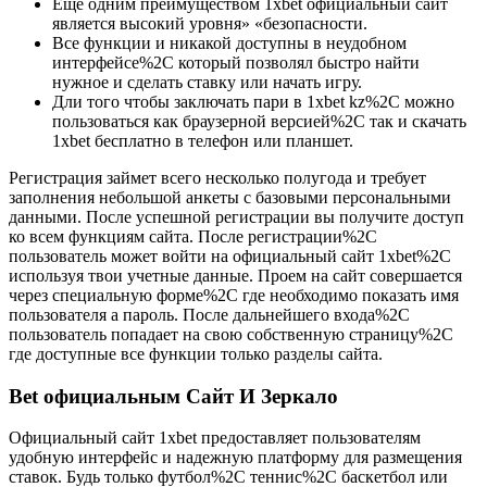
Еще одним преимуществом 1xbet официальный сайт
является высокий уровня» «безопасности.
Все функции и никакой доступны в неудобном
интерфейсе%2C который позволял быстро найти
нужное и сделать ставку или начать игру.
Дли того чтобы заключать пари в 1xbet kz%2C можно
пользоваться как браузерной версией%2C так и скачать
1xbet бесплатно в телефон или планшет.
Регистрация займет всего несколько полугода и требует
заполнения небольшой анкеты с базовыми персональными
данными. После успешной регистрации вы получите доступ
ко всем функциям сайта. После регистрации%2C
пользователь может войти на официальный сайт 1xbet%2C
используя твои учетные данные. Проем на сайт совершается
через специальную форме%2C где необходимо показать имя
пользователя а пароль. После дальнейшего входа%2C
пользователь попадает на свою собственную страницу%2C
где доступные все функции только разделы сайта.
Bet официальным Сайт И Зеркало
Официальный сайт 1xbet предоставляет пользователям
удобную интерфейс и надежную платформу для размещения
ставок. Будь только футбол%2C теннис%2C баскетбол или