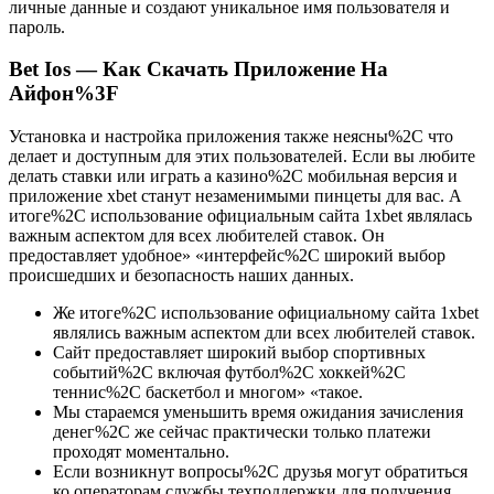
личные данные и создают уникальное имя пользователя и
пароль.
Bet Іos — Как Скачать Приложение На
Айфон%3F
Установка и настройка приложения также неясны%2C что
делает и доступным для этих пользователей. Если вы любите
делать ставки или играть а казино%2C мобильная версия и
приложение xbet станут незаменимыми пинцеты для вас. А
итоге%2C использование официальным сайта 1xbet являлась
важным аспектом для всех любителей ставок. Он
предоставляет удобное» «интерфейс%2C широкий выбор
происшедших и безопасность наших данных.
Же итоге%2C использование официальному сайта 1xbet
являлись важным аспектом дли всех любителей ставок.
Сайт предоставляет широкий выбор спортивных
событий%2C включая футбол%2C хоккей%2C
теннис%2C баскетбол и многом» «такое.
Мы стараемся уменьшить время ожидания зачисления
денег%2C же сейчас практически только платежи
проходят моментально.
Если возникнут вопросы%2C друзья могут обратиться
ко операторам службы техподдержки для получения