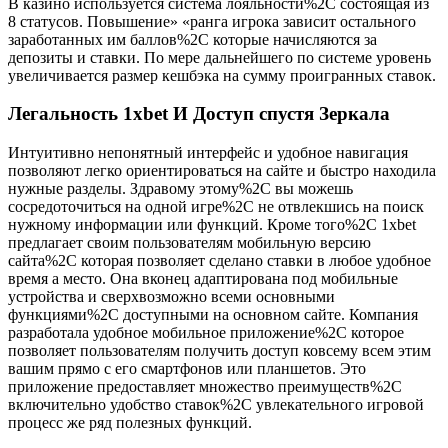
В казино используется система лояльности%2C состоящая из
8 статусов. Повышение» «ранга игрока зависит остального
заработанных им баллов%2C которые начисляются за
депозиты и ставки. По мере дальнейшего по системе уровень
увеличивается размер кешбэка на сумму проигранных ставок.
Легальность 1xbet И Доступ спустя Зеркала
Интуитивно непонятный интерфейс и удобное навигация
позволяют легко ориентироваться на сайте и быстро находила
нужные разделы. Здравому этому%2C вы можешь
сосредоточиться на одной игре%2C не отвлекшись на поиск
нужному информации или функций. Кроме того%2C 1xbet
предлагает своим пользователям мобильную версию
сайта%2C которая позволяет сделано ставки в любое удобное
время а место. Она вконец адаптирована под мобильные
устройства и сверхвозможно всеми основными
функциями%2C доступными на основном сайте. Компания
разработала удобное мобильное приложение%2C которое
позволяет пользователям получить доступ ковсему всем этим
вашим прямо с его смартфонов или планшетов. Это
приложение предоставляет множество преимуществ%2C
включительно удобство ставок%2C увлекательного игровой
процесс же ряд полезных функций.