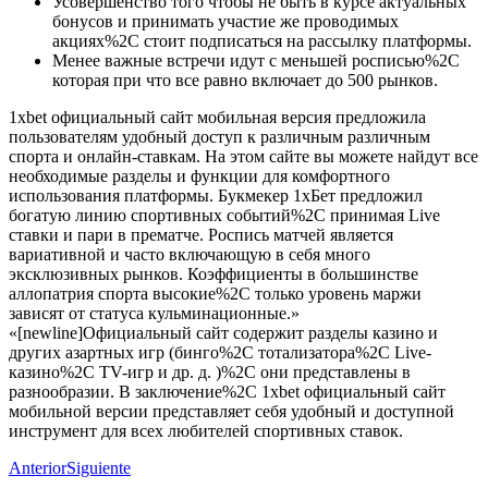
Усовершенство того чтобы не быть в курсе актуальных
бонусов и принимать участие же проводимых
акциях%2C стоит подписаться на рассылку платформы.
Менее важные встречи идут с меньшей росписью%2C
которая при что все равно включает до 500 рынков.
1xbet официальный сайт мобильная версия предложила
пользователям удобный доступ к различным различным
спорта и онлайн-ставкам. На этом сайте вы можете найдут все
необходимые разделы и функции для комфортного
использования платформы. Букмекер 1хБет предложил
богатую линию спортивных событий%2C принимая Live
ставки и пари в прематче. Роспись матчей является
вариативной и часто включающую в себя много
эксклюзивных рынков. Коэффициенты в большинстве
аллопатрия спорта высокие%2C только уровень маржи
зависят от статуса кульминационные.»
«[newline]Официальный сайт содержит разделы казино и
других азартных игр (бинго%2C тотализатора%2C Live-
казино%2C TV-игр и др. д. )%2C они представлены в
разнообразии. В заключение%2C 1xbet официальный сайт
мобильной версии представляет себя удобный и доступной
инструмент для всех любителей спортивных ставок.
Anterior
Siguiente