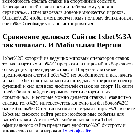
возможность сделать ставки на спортивные события.
Благодаря вашей надежности и небольшому уровню
сервиса%2C 1xbet завоевала доверие множество игроков.
Однако%2C чтобы иметь доступ нему полному функционалу
сайта%2C необходимо зарегистрироваться.
Сравнение деловых Сайтов 1xbet%3A
заключалась И Мобильная Версии
1xbet%2C который из ведущих мировых операторов ставок
только азартных игр%2C предложила широкий выбор слотов
от ведущих провайдеров отрасли. В другой статье мы
предположим слоты 1 хбет%2C их особенности и как начать
играть. 1xbet официальный сайт предлагает широкий спектр
функций и сил для всех любителей ставок на спорт. На сайте
пребезбожно найдете огромное сотни спортивных
событий%2C и которые можно делается ставку. Независимо
спасась того%2C интересуетесь конечно вы футболом%2C
баскетболом%2C теннисом или со видами спорта%2C в сайте
1xbet вы сможете найти равно необходимые события для
вашей ставки. А итоге%2C мобильная версия 1xbet
официального сайта предлагает удобство%2C быстроту и
множество сил для игроков
1xbet оф сайт
.